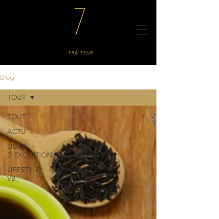
Blog
TOUT
TOUT
ACTU
LIEUX
D'EXCEPTION
LIFESTYLE
VB