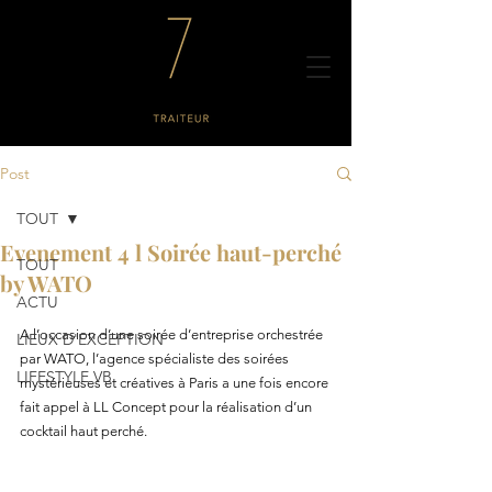
Post
TOUT
Evenement 4 l Soirée haut-perché
TOUT
by WATO
ACTU
A l’occasion d’une soirée d’entreprise orchestrée 
LIEUX D'EXCEPTION
par WATO, l’agence spécialiste des soirées 
LIFESTYLE VB
mystérieuses et créatives à Paris a une fois encore 
fait appel à LL Concept pour la réalisation d’un 
cocktail haut perché.