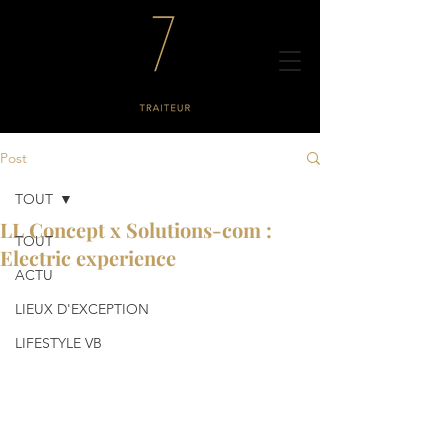
Post
TOUT
LL Concept x Solutions-com :
TOUT
Electric experience
ACTU
LIEUX D'EXCEPTION
LIFESTYLE VB