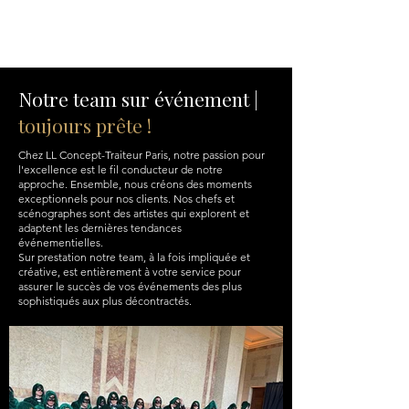
Notre team sur événement |
toujours prête !
Chez LL Concept-Traiteur Paris, notre passion pour
l'excellence est le fil conducteur de notre
approche. Ensemble, nous créons des moments
exceptionnels pour nos clients. Nos chefs et
scénographes sont des artistes qui explorent et
adaptent les dernières tendances
événementielles.
Sur prestation notre team, à la fois impliquée et
créative, est entièrement à votre service pour
assurer le succès de vos événements des plus
sophistiqués aux plus décontractés.