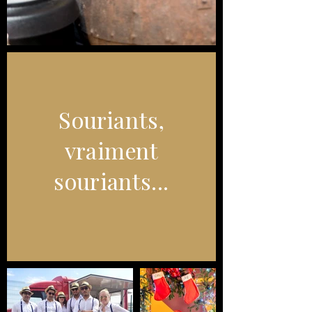
Souriants,
vraiment
souriants...