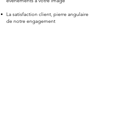
événements à votre image
La satisfaction client, pierre angulaire
de notre engagement
Engagement RSE pour des
événements plus responsables