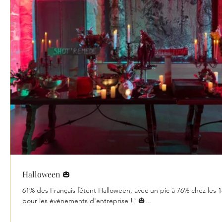
Halloween 🎃
61% des Français fêtent Halloween, avec un pic à 76% chez les 
pour les événements d'entreprise !" 🎃...