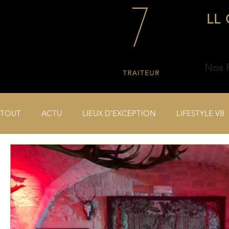
LL 
Nos P
TOUT
ACTU
LIEUX D'EXCEPTION
LIFESTYLE VB