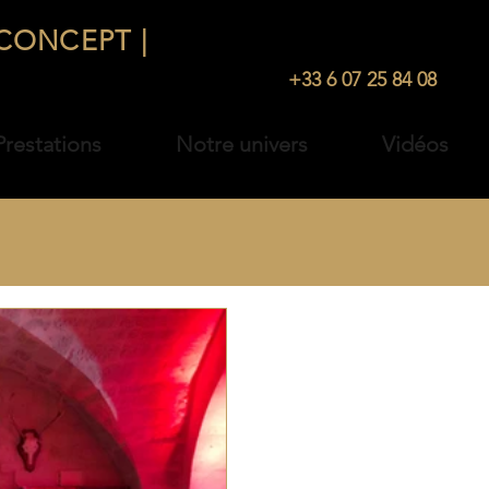
CONCEPT |
TRAITEUR
ÉVÉNEMENTI
+33 1 48 35 20 61 |
+33 6 07 25 84 08
restations
Notre univers
Vidéos