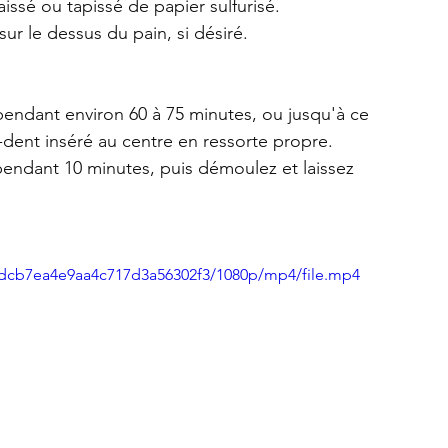
issé ou tapissé de papier sulfurisé.
ur le dessus du pain, si désiré.
 pendant environ 60 à 75 minutes, ou jusqu'à ce 
e-dent inséré au centre en ressorte propre.
 pendant 10 minutes, puis démoulez et laissez 
c1dcb7ea4e9aa4c717d3a56302f3/1080p/mp4/file.mp4