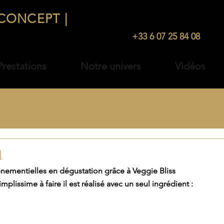
CONCEPT |
TRAITEUR
ÉVÉNEMENTI
+33 1 48 35 20 61 |
+33 6 07 25 84 08
restations
Notre univers
Vidéos
n
énementielles en dégustation grâce à Veggie Bliss 
mplissime à faire il est réalisé avec un seul ingrédient : 