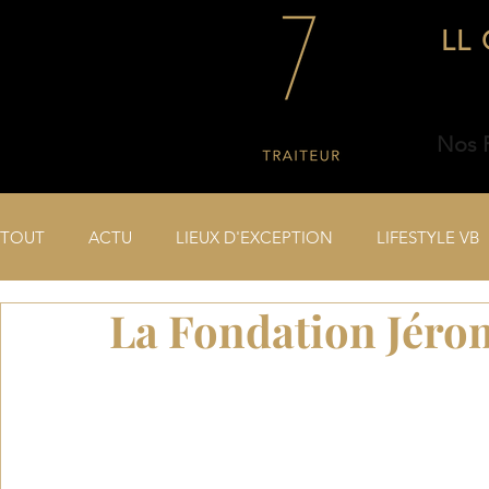
LL 
Nos P
TOUT
ACTU
LIEUX D'EXCEPTION
LIFESTYLE VB
La Fondation Jéro