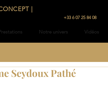
CONCEPT |
TRAITEUR
ÉVÉNEMENTI
+33 1 48 35 20 61 |
+33 6 07 25 84 08
restations
Notre univers
Vidéos
me Seydoux Pathé