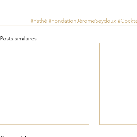
#Pathé
#FondationJéromeSeydoux
#Cockta
Posts similaires