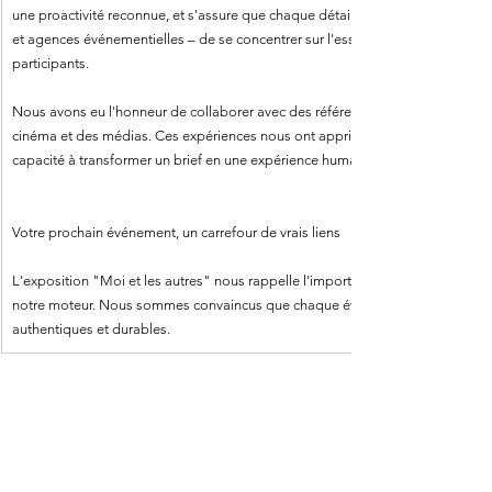
une proactivité reconnue, et s'assure que chaque détail est maîtrisé. Cette rig
et agences événementielles – de se concentrer sur l'essentiel : l'impact de leu
participants.
Nous avons eu l'honneur de collaborer avec des références emblématiques dans
cinéma et des médias. Ces expériences nous ont appris que la valeur premium 
capacité à transformer un brief en une expérience humaine mémorable et san
Votre prochain événement, un carrefour de vrais liens
L'exposition "Moi et les autres" nous rappelle l'importance capitale de l'hum
notre moteur. Nous sommes convaincus que chaque événement est une oppor
authentiques et durables.
Voir tout
Posts récents