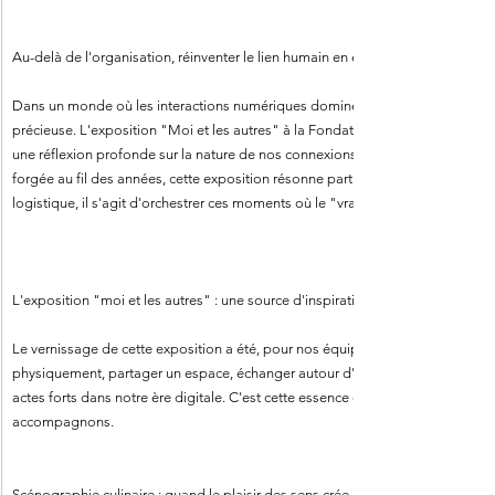
Au-delà de l'organisation, réinventer le lien humain en événementiel
Dans un monde où les interactions numériques dominent, la valeur d'une renc
précieuse. L'exposition "Moi et les autres" à la Fondation EDF, à laquelle LL C
une réflexion profonde sur la nature de nos connexions. Pour nous, traiteur év
forgée au fil des années, cette exposition résonne particulièrement : elle rapp
logistique, il s'agit d'orchestrer ces moments où le "vrai lien" peut se tisser.
L'exposition "moi et les autres" : une source d'inspiration pour nos événeme
Le vernissage de cette exposition a été, pour nos équipes, une expérience ri
physiquement, partager un espace, échanger autour d'une œuvre: ces gestes
actes forts dans notre ère digitale. C'est cette essence que nous cherchons 
accompagnons.
Scénographie culinaire : quand le plaisir des sens crée la connexion