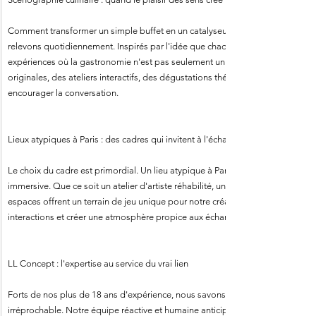
Comment transformer un simple buffet en un catalyseur d'échanges ? C'est le 
relevons quotidiennement. Inspirés par l'idée que chaque détail compte pour 
expériences où la gastronomie n'est pas seulement un plaisir gustatif, mais u
originales, des ateliers interactifs, des dégustations thématiques : chaque élé
encourager la conversation.
Lieux atypiques à Paris : des cadres qui invitent à l'échange
Le choix du cadre est primordial. Un lieu atypique à Paris peut transformer u
immersive. Que ce soit un atelier d'artiste réhabilité, un hôtel particulier hist
espaces offrent un terrain de jeu unique pour notre créativité. Ils sont sélectio
interactions et créer une atmosphère propice aux échanges authentiques, loin
LL Concept : l'expertise au service du vrai lien
Forts de nos plus de 18 ans d'expérience, nous savons que la création de ces 
irréprochable. Notre équipe réactive et humaine anticipe les problématiques, 