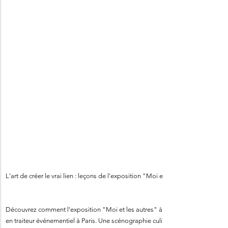
L'art de créer le vrai lien : leçons de l'exposition "Moi et les autres" pour l'
Découvrez comment l'exposition "Moi et les autres" à la Fondation EDF éclair
en traiteur événementiel à Paris. Une scénographie culinaire et des lieux aty