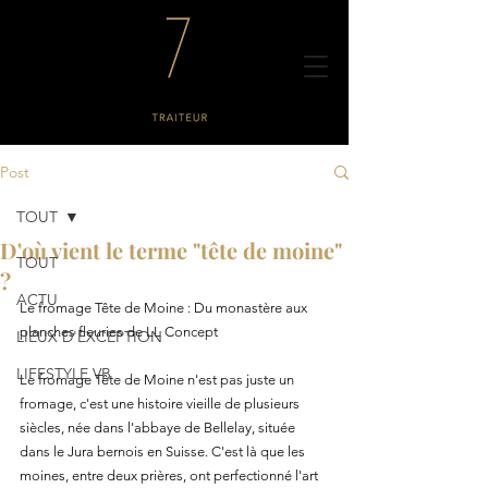
Post
TOUT
D'où vient le terme "tête de moine"
TOUT
?
ACTU
Le fromage Tête de Moine : Du monastère aux 
planches fleuries de LL Concept 
LIEUX D'EXCEPTION
LIFESTYLE VB
Le fromage Tête de Moine n'est pas juste un 
fromage, c'est une histoire vieille de plusieurs 
siècles, née dans l'abbaye de Bellelay, située 
dans le Jura bernois en Suisse. C'est là que les 
moines, entre deux prières, ont perfectionné l'art 