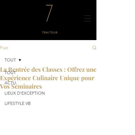
Post
TOUT
La Rentrée des Classes : Offrez une
TOUT
Expérience Culinaire Unique pour
ACTU
Vos Séminaires
LIEUX D'EXCEPTION
LIFESTYLE VB