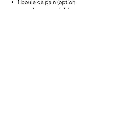
1 boule de pain (option
sans gluten possible)
1 dessert
1 set de couverts en
bambou
1 set de serviettes en
papier
> l’eau se consomme sur
place aux fontaines mises
à disposition par Leonard
Ajoutez des boissons à la
carte depuis Z Extra
boissons - softs ou