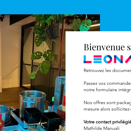
Bienvenue s
Retrouvez les docume
Passez vos commandes 
notre formulaire intég
Nos offres sont packa
mesure alors sollicite
Votre contact privilégi
Mathilde Manuali