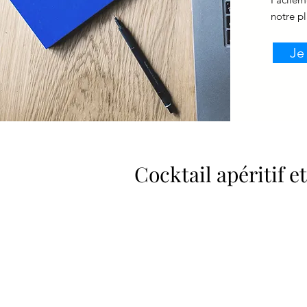
notre p
Je
Cocktail apéritif e