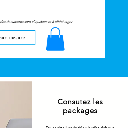
s des documents sont cliq
uables et à télécharger
 sur-mesure
Consutez les
packages
Du cocktail apéritif au buffet debout,