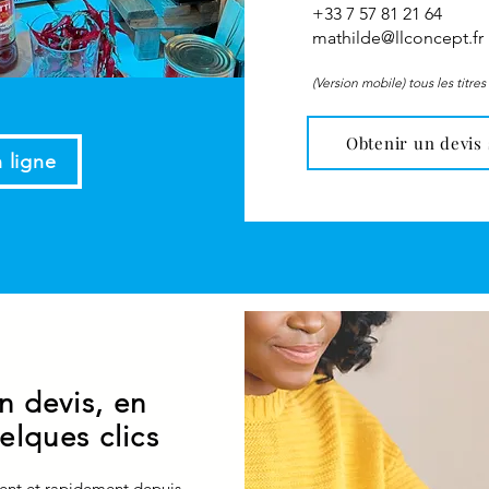
+33 7 57 81 21 64
mathilde@llconcept.fr
(Version mobile) tous les titre
Obtenir un devis
 ligne
n devis, en
elques clics
ent et rapidement depuis