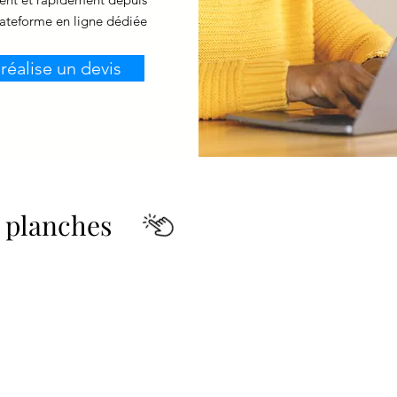
lateforme en ligne dédiée
 réalise un devis
t planches