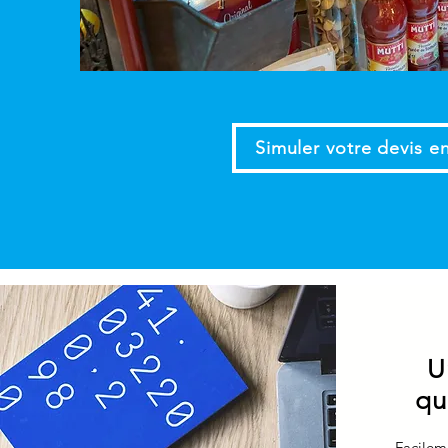
Simuler votre devis en
U
qu
Facilem