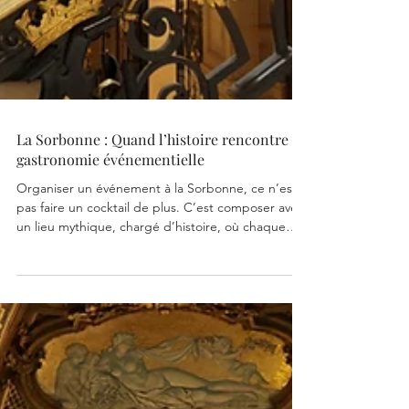
La Sorbonne : Quand l’histoire rencontre la
gastronomie événementielle
Organiser un événement à la Sorbonne, ce n’est
pas faire un cocktail de plus. C’est composer avec
un lieu mythique, chargé d’histoire, où chaque
détail compte. Le défi LL Concept ? Créer une
scénographie élégante et maîtrisée ,
respectueuse du patrimoine, sans tomber dans
l’effet “musée avec petits-fours” . Résultat : des
buffets signature intégrés à l’architecture, une
mise en scène sobre mais percutante, et une
gastronomie pensée pour réveiller les esprits —