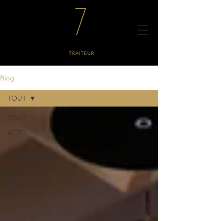
Blog
TOUT
TOUT
ACTU
LIEUX
D'EXCEPTION
LIFESTYLE
VB