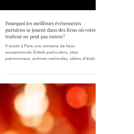
Pourquoi les meilleurs événements
parisiens se jouent dans des lieux où votre
traiteur ne peut pas entrer?
Il existe à Paris une centaine de lieux
exceptionnels (hôtels particuliers, sites
patrimoniaux, archives nationales, salons d'état)
qui ne disposent d'aucune infrastructure traiteur.
Pas de cuisine. Pas de monte-charge. Pas de quai
de livraison... La plupart des traiteurs refusent. Les
autres improvisent. Le paradoxe des lieux rares
Plus un lieu est chargé symboliquement, plus il est
difficile à opérer. Les salons privés des Archives
Nationales ne sont typiquement pas équipés