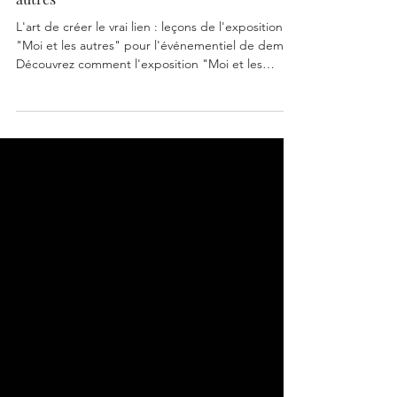
EDF : Vernissage de l’exposition “Moi et les
autres”
L'art de créer le vrai lien : leçons de l'exposition
"Moi et les autres" pour l'événementiel de demain
Découvrez comment l'exposition "Moi et les
autres" à la Fondation EDF éclaire la vision de LL
Concept sur le lien humain en traiteur
événementiel à Paris. Une scénographie culinaire
et des lieux atypiques au service de rencontres
mémorables. Au-delà de l'organisation, réinventer
le lien humain en événementiel Dans un monde où
les interactions numériques dominent, la valeur d