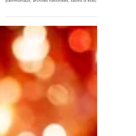
Il existe à Paris une centaine de lieux
exceptionnels (hôtels particuliers, sites
patrimoniaux, archives nationales, salons d'état)
qui ne disposent d'aucune infrastructure traiteur.
Pas de cuisine. Pas de monte-charge. Pas de quai
de livraison... La plupart des traiteurs refusent. Les
autres improvisent. Le paradoxe des lieux rares
Plus un lieu est chargé symboliquement, plus il est
difficile à opérer. Les salons privés des Archives
Nationales ne sont typiquement pas équipés