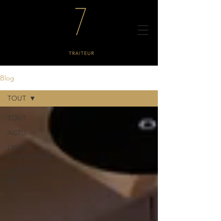
Blog
TOUT
TOUT
ACTU
LIEUX
D'EXCEPTION
LIFESTYLE
VB